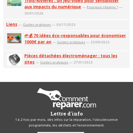
Trois-Rivières : un jeu-vidéo pour sensibiliser
aux impacts du numérique
—
Pourquoi réparer ?
—
30/01/2026
Liens
—
Guides pratiques
— 02/11/2023
🌱💰 70 idées éco-responsables pour économiser
1000€ par an
—
Guides pratiques
— 22/09/2023
Pièces détachées électroménager : tous les
sites
—
Guides pratiques
— 27/01/2023
Lettre d'info
1 à 2 fois par mois, des infos sur la réparation, l'obsolescence
programmée, les déchets et l'environnement.