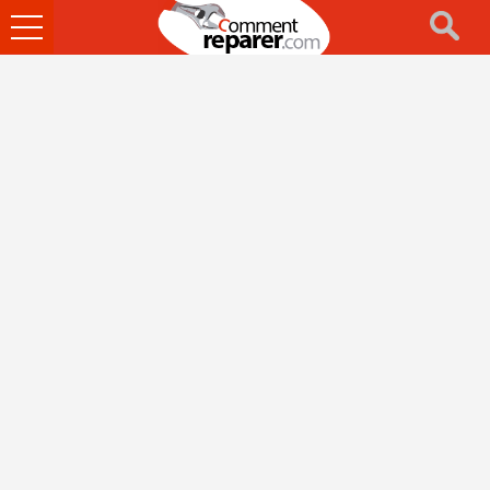
Ouvrir
le
menu