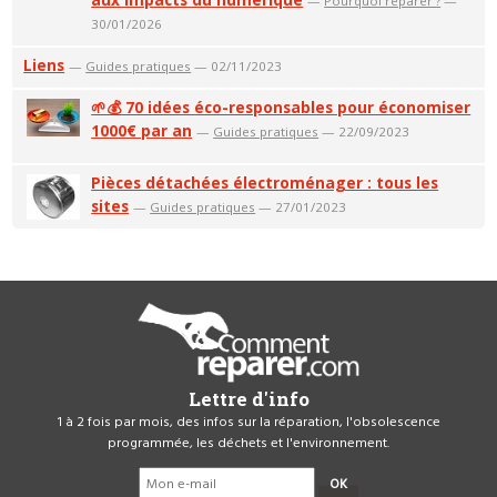
—
Pourquoi réparer ?
—
30/01/2026
Liens
—
Guides pratiques
— 02/11/2023
🌱💰 70 idées éco-responsables pour économiser
1000€ par an
—
Guides pratiques
— 22/09/2023
Pièces détachées électroménager : tous les
sites
—
Guides pratiques
— 27/01/2023
Lettre d'info
1 à 2 fois par mois, des infos sur la réparation, l'obsolescence
programmée, les déchets et l'environnement.
OK