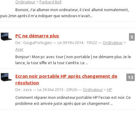
Ordinateur
>
Packard Bell
Bonsoir, J'ai allumer mon ordinateur, il s'est allumé normalement,
puis 2min après il m'a indiquer que windows n'avait...
PC ne démarre plus
5
De : GuiguiPortugais — Le 09 Fév 2014 - 15h22 —
Ordinateur
>
Acer
Bonjour ! Mon pc avec tour ( non-portable ) ne démarre plus. Je le
lance, la tour siffle et la tour s'arrête. Le ...
Ecran noir portable HP après changement de
13
résolution
De : zaza — Le 26 Mai 2013 - 20h26 —
Ordinateur
>
HP
Comment réparer mon ordinateur portable HP l'ecran est noir. Ce
problème est arrivée juste après que un changement ...