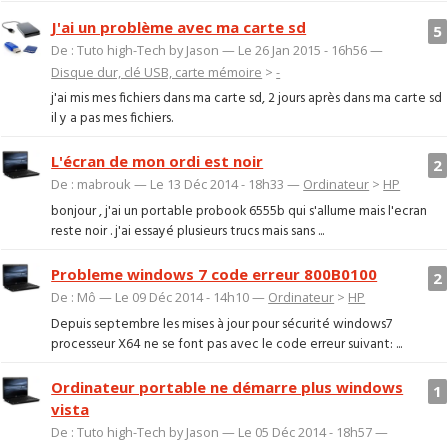
J'ai un problème avec ma carte sd
5
De : Tuto high-Tech by Jason — Le 26 Jan 2015 - 16h56 —
Disque dur, clé USB, carte mémoire
>
-
j'ai mis mes fichiers dans ma carte sd, 2 jours après dans ma carte sd
il y a pas mes fichiers.
L'écran de mon ordi est noir
2
De : mabrouk — Le 13 Déc 2014 - 18h33 —
Ordinateur
>
HP
bonjour , j'ai un portable probook 6555b qui s'allume mais l'ecran
reste noir . j'ai essayé plusieurs trucs mais sans ...
Probleme windows 7 code erreur 800B0100
2
De : Mô — Le 09 Déc 2014 - 14h10 —
Ordinateur
>
HP
Depuis septembre les mises à jour pour sécurité windows7
processeur X64 ne se font pas avec le code erreur suivant: ...
Ordinateur portable ne démarre plus windows
1
vista
De : Tuto high-Tech by Jason — Le 05 Déc 2014 - 18h57 —