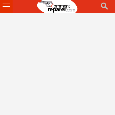
Ouvrir
le
menu