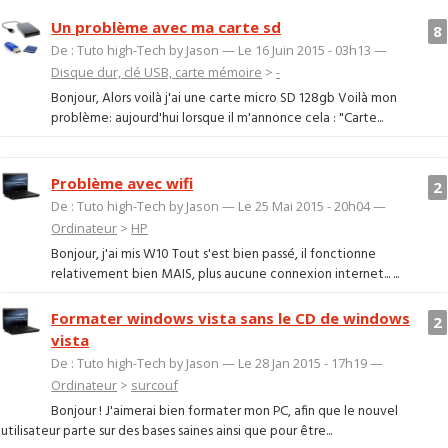
Un problème avec ma carte sd
8
De : Tuto high-Tech by Jason — Le 16 Juin 2015 - 03h13 —
Disque dur, clé USB, carte mémoire
>
-
Bonjour, Alors voilà j'ai une carte micro SD 128gb Voilà mon
problème: aujourd'hui lorsque il m'annonce cela : "Carte...
Problème avec wifi
2
De : Tuto high-Tech by Jason — Le 25 Mai 2015 - 20h04 —
Ordinateur
>
HP
Bonjour, j'ai mis W10 Tout s'est bien passé, il fonctionne
relativement bien MAIS, plus aucune connexion internet... ...
Formater windows vista sans le CD de windows
2
vista
De : Tuto high-Tech by Jason — Le 28 Jan 2015 - 17h19 —
Ordinateur
>
surcouf
Bonjour ! J'aimerai bien formater mon PC, afin que le nouvel
utilisateur parte sur des bases saines ainsi que pour être...