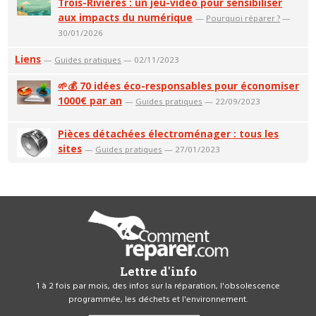
Trois-Rivières : un jeu-vidéo pour sensibiliser
aux impacts du numérique
—
Pourquoi réparer ?
—
30/01/2026
Liens
—
Guides pratiques
— 02/11/2023
🌱💰 70 idées éco-responsables pour économiser
1000€ par an
—
Guides pratiques
— 22/09/2023
Pièces détachées électroménager : tous les
sites
—
Guides pratiques
— 27/01/2023
Lettre d'info
1 à 2 fois par mois, des infos sur la réparation, l'obsolescence
programmée, les déchets et l'environnement.