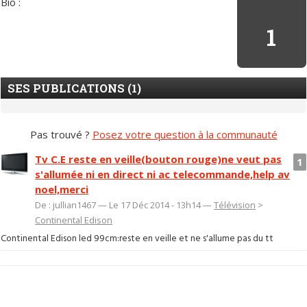
Bio :
1
SES PUBLICATIONS (1)
Pas trouvé ?
Posez votre question à la communauté
Tv C.E reste en veille(bouton rouge)ne veut pas
1
s'allumée ni en direct ni ac telecommande,help av
noel,merci
De : jullian1467 — Le 17 Déc 2014 - 13h14 —
Télévision
>
Continental Edison
Continental Edison led 99cm:reste en veille et ne s'allume pas du tt