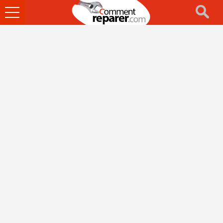
Ouvrir
le
menu