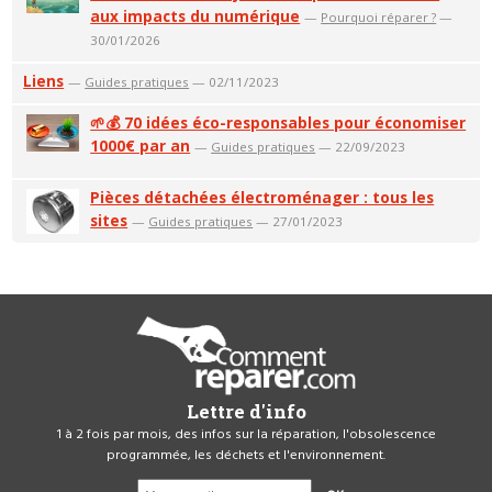
aux impacts du numérique
—
Pourquoi réparer ?
—
30/01/2026
Liens
—
Guides pratiques
— 02/11/2023
🌱💰 70 idées éco-responsables pour économiser
1000€ par an
—
Guides pratiques
— 22/09/2023
Pièces détachées électroménager : tous les
sites
—
Guides pratiques
— 27/01/2023
Lettre d'info
1 à 2 fois par mois, des infos sur la réparation, l'obsolescence
programmée, les déchets et l'environnement.