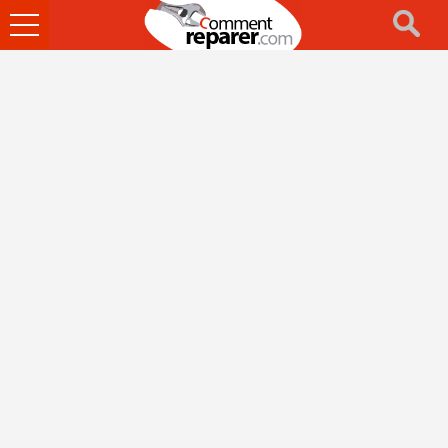
Ouvrir
le
menu