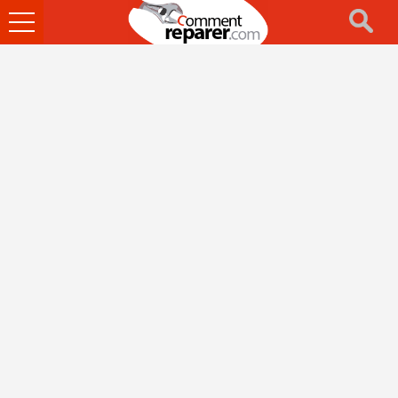
Ouvrir
le
menu