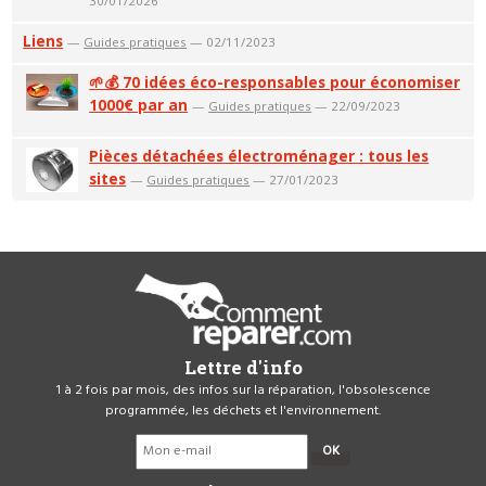
30/01/2026
Liens
—
Guides pratiques
— 02/11/2023
🌱💰 70 idées éco-responsables pour économiser
1000€ par an
—
Guides pratiques
— 22/09/2023
Pièces détachées électroménager : tous les
sites
—
Guides pratiques
— 27/01/2023
Lettre d'info
1 à 2 fois par mois, des infos sur la réparation, l'obsolescence
programmée, les déchets et l'environnement.
OK