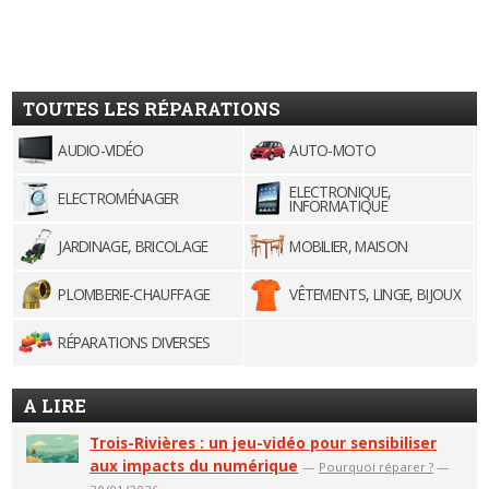
TOUTES LES RÉPARATIONS
AUDIO-VIDÉO
AUTO-MOTO
ELECTRONIQUE,
ELECTROMÉNAGER
INFORMATIQUE
JARDINAGE, BRICOLAGE
MOBILIER, MAISON
PLOMBERIE-CHAUFFAGE
VÊTEMENTS, LINGE, BIJOUX
RÉPARATIONS DIVERSES
A LIRE
Trois-Rivières : un jeu-vidéo pour sensibiliser
aux impacts du numérique
—
Pourquoi réparer ?
—