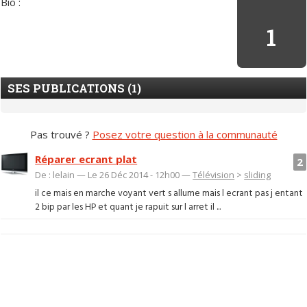
Bio :
1
SES PUBLICATIONS (1)
Pas trouvé ?
Posez votre question à la communauté
Réparer ecrant plat
2
De : lelain — Le 26 Déc 2014 - 12h00 —
Télévision
>
sliding
il ce mais en marche voyant vert s allume mais l ecrant pas j entant
2 bip par les HP et quant je rapuit sur l arret il ...