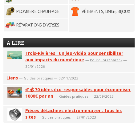
PLOMBERIE-CHAUFFAGE
VÊTEMENTS, LINGE, BIJOUX
RÉPARATIONS DIVERSES
A LIRE
Trois-Rivières : un jeu-vidéo pour sensibiliser
aux impacts du numérique
—
Pourquoi réparer ?
—
30/01/2026
Liens
—
Guides pratiques
— 02/11/2023
🌱💰 70 idées éco-responsables pour économiser
1000€ par an
—
Guides pratiques
— 22/09/2023
Pièces détachées électroménager : tous les
sites
—
Guides pratiques
— 27/01/2023