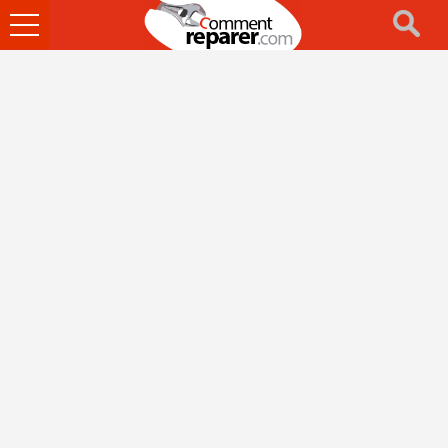
Ouvrir
le
menu