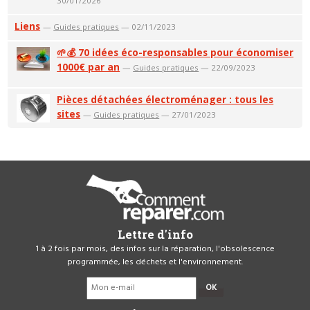
30/01/2026
Liens
—
Guides pratiques
— 02/11/2023
🌱💰 70 idées éco-responsables pour économiser
1000€ par an
—
Guides pratiques
— 22/09/2023
Pièces détachées électroménager : tous les
sites
—
Guides pratiques
— 27/01/2023
Lettre d'info
1 à 2 fois par mois, des infos sur la réparation, l'obsolescence
programmée, les déchets et l'environnement.
OK