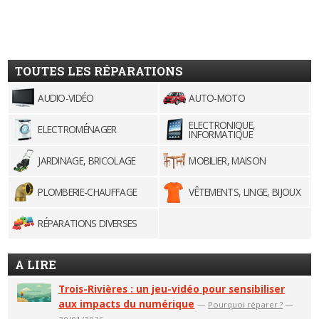
TOUTES LES RÉPARATIONS
AUDIO-VIDÉO
AUTO-MOTO
ELECTRONIQUE,
ELECTROMÉNAGER
INFORMATIQUE
JARDINAGE, BRICOLAGE
MOBILIER, MAISON
PLOMBERIE-CHAUFFAGE
VÊTEMENTS, LINGE, BIJOUX
RÉPARATIONS DIVERSES
A LIRE
Trois-Rivières : un jeu-vidéo pour sensibiliser
aux impacts du numérique
—
Pourquoi réparer ?
—