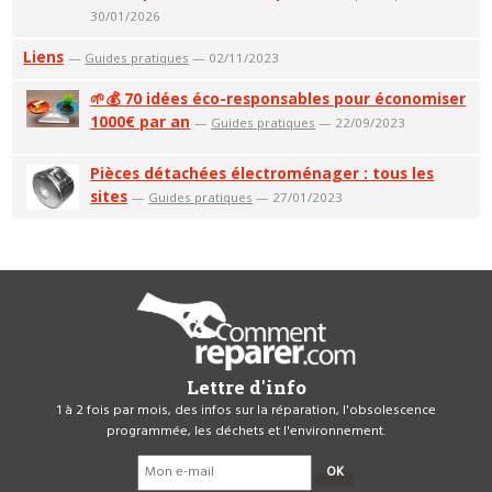
30/01/2026
Liens
—
Guides pratiques
— 02/11/2023
🌱💰 70 idées éco-responsables pour économiser
1000€ par an
—
Guides pratiques
— 22/09/2023
Pièces détachées électroménager : tous les
sites
—
Guides pratiques
— 27/01/2023
Lettre d'info
1 à 2 fois par mois, des infos sur la réparation, l'obsolescence
programmée, les déchets et l'environnement.
OK