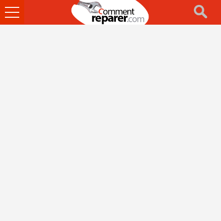
Ouvrir
le
menu