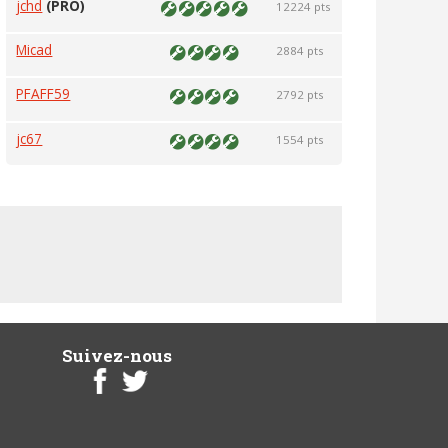
jchd
(PRO)
12224 pts
Micad
2884 pts
PFAFF59
2792 pts
jc67
1554 pts
Suivez-nous