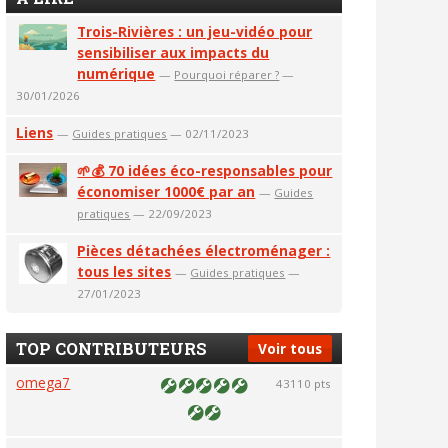
Trois-Rivières : un jeu-vidéo pour
sensibiliser aux impacts du
numérique
—
Pourquoi réparer ?
—
30/01/2026
Liens
—
Guides pratiques
— 02/11/2023
🌱💰 70 idées éco-responsables pour
économiser 1000€ par an
—
Guides
pratiques
— 22/09/2023
Pièces détachées électroménager :
tous les sites
—
Guides pratiques
—
27/01/2023
TOP CONTRIBUTEURS
Voir tous
omega7
43110 pts