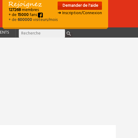
Demander de l'aide
127268
membres
➜ Inscription/Connexion
+ de
15000
fans
+ de
600000
visiteurs/mois
ENTS