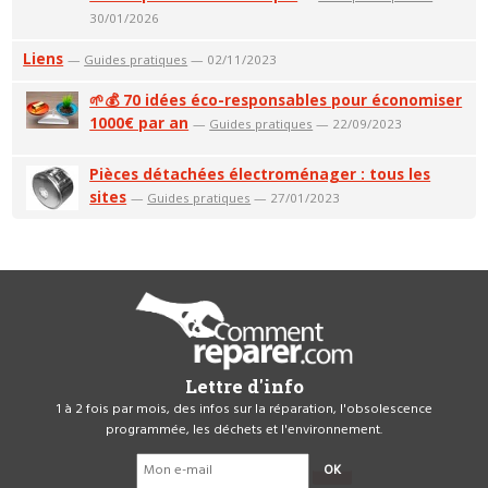
30/01/2026
Liens
—
Guides pratiques
— 02/11/2023
🌱💰 70 idées éco-responsables pour économiser
1000€ par an
—
Guides pratiques
— 22/09/2023
Pièces détachées électroménager : tous les
sites
—
Guides pratiques
— 27/01/2023
Lettre d'info
1 à 2 fois par mois, des infos sur la réparation, l'obsolescence
programmée, les déchets et l'environnement.
OK