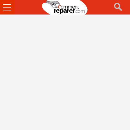
Ouvrir
le
menu