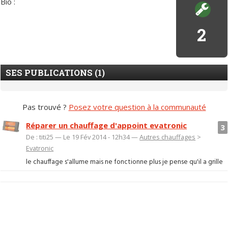
Bio :
2
SES PUBLICATIONS (1)
Pas trouvé ?
Posez votre question à la communauté
Réparer un chauffage d'appoint evatronic
3
De : titi25 — Le 19 Fév 2014 - 12h34 —
Autres chauffages
>
Evatronic
le chauffage s'allume mais ne fonctionne plus je pense qu'il a grille