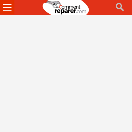
Ouvrir
le
menu