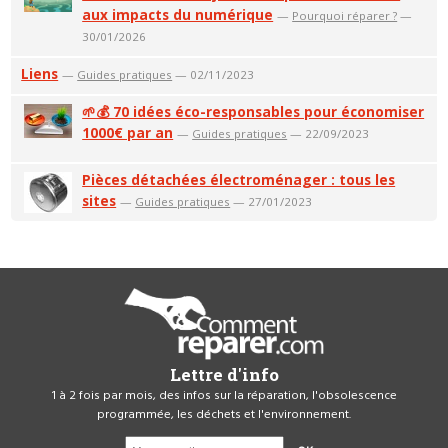
aux impacts du numérique
—
Pourquoi réparer ?
—
30/01/2026
Liens
—
Guides pratiques
— 02/11/2023
🌱💰 70 idées éco-responsables pour économiser
1000€ par an
—
Guides pratiques
— 22/09/2023
Pièces détachées électroménager : tous les
sites
—
Guides pratiques
— 27/01/2023
Lettre d'info
1 à 2 fois par mois, des infos sur la réparation, l'obsolescence
programmée, les déchets et l'environnement.