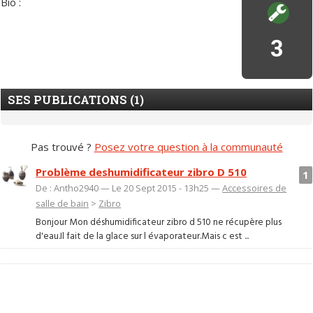
Bio :
3
SES PUBLICATIONS (1)
Pas trouvé ?
Posez votre question à la communauté
Problème deshumidificateur zibro D 510
1
De : Antho2940 — Le 20 Sept 2015 - 13h25 —
Accessoires de
salle de bain
>
Zibro
Bonjour Mon déshumidificateur zibro d 510 ne récupère plus
d'eau.Il fait de la glace sur l évaporateur.Mais c est ...