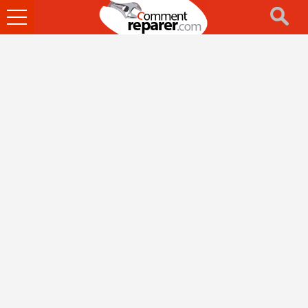
Ouvrir
le
menu