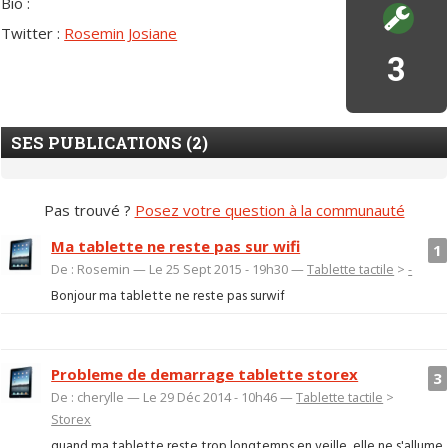
Bio :
Twitter :
Rosemin Josiane
3
SES PUBLICATIONS (2)
Pas trouvé ?
Posez votre question à la communauté
Ma tablette ne reste pas sur wifi
1
De : Rosemin — Le 25 Sept 2015 - 19h30 —
Tablette tactile
>
-
Bonjour ma tablette ne reste pas surwif
Probleme de demarrage tablette storex
3
De : cherylle — Le 29 Déc 2014 - 10h46 —
Tablette tactile
>
Storex
quand ma tablette reste trop longtemps en veille, elle ne s'allume