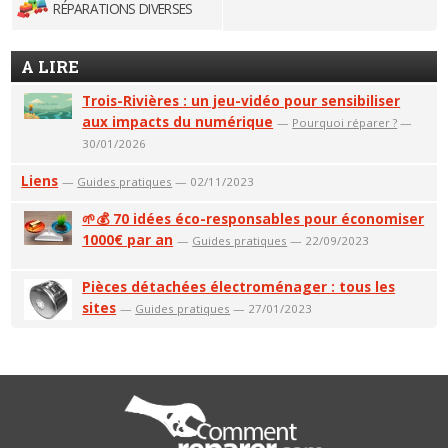
RÉPARATIONS DIVERSES
A LIRE
Trois-Rivières : un jeu-vidéo pour sensibiliser
aux impacts du numérique
—
Pourquoi réparer ?
—
30/01/2026
Liens
—
Guides pratiques
— 02/11/2023
🌱💰 70 idées éco-responsables pour économiser
1000€ par an
—
Guides pratiques
— 22/09/2023
Pièces détachées électroménager : tous les
sites
—
Guides pratiques
— 27/01/2023