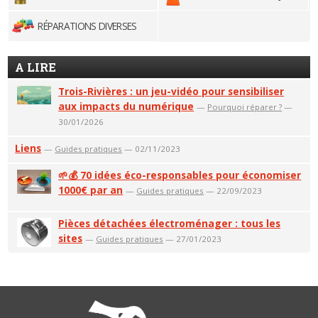
RÉPARATIONS DIVERSES
A LIRE
Trois-Rivières : un jeu-vidéo pour sensibiliser
aux impacts du numérique
—
Pourquoi réparer ?
—
30/01/2026
Liens
—
Guides pratiques
— 02/11/2023
🌱💰 70 idées éco-responsables pour économiser
1000€ par an
—
Guides pratiques
— 22/09/2023
Pièces détachées électroménager : tous les
sites
—
Guides pratiques
— 27/01/2023