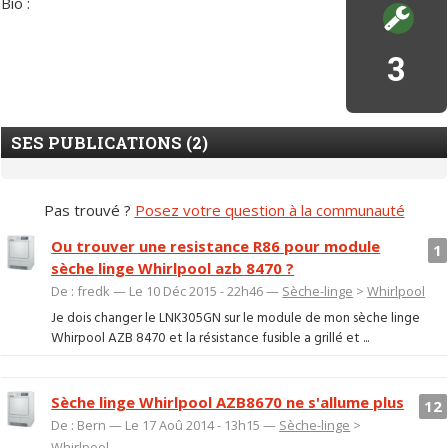
Bio :
3
SES PUBLICATIONS (2)
Pas trouvé ?
Posez votre question à la communauté
Ou trouver une resistance R86 pour module
1
sèche linge Whirlpool azb 8470 ?
De : fredk — Le 10 Déc 2015 - 22h46 —
Sèche-linge
>
Whirlpool
Je dois changer le LNK305GN sur le module de mon sèche linge
Whirpool AZB 8470 et la résistance fusible a grillé et ...
Sèche linge Whirlpool AZB8670 ne s'allume plus
12
De : Bern — Le 17 Aoû 2014 - 13h15 —
Sèche-linge
>
Whirlpool