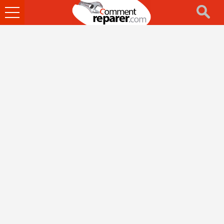
Ouvrir
le
menu