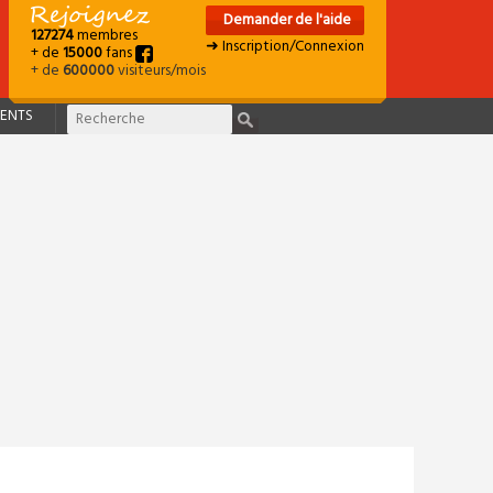
Demander de l'aide
127274
membres
➜ Inscription/Connexion
+ de
15000
fans
+ de
600000
visiteurs/mois
ENTS