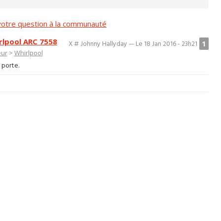
otre question à la communauté
rlpool ARC 7558
1
X # Johnny Hallyday — Le 18 Jan 2016 - 23h21
eur
>
Whirlpool
 porte.