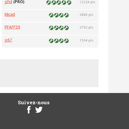
jchd
(PRO)
12224 pts
Micad
2884 pts
PFAFF59
2792 pts
jc67
1554 pts
Suivez-nous