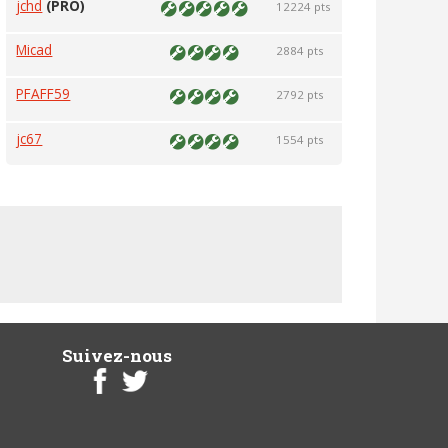
jchd
(PRO)
12224 pts
Micad
2884 pts
PFAFF59
2792 pts
jc67
1554 pts
Suivez-nous