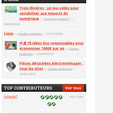
Trois-Rivières : un jeu-vidéo pour
sensibiliser aux impacts du
numérique
—
Pourquoi réparer ?
—
30/01/2026
Liens
—
Guides pratiques
— 02/11/2023
🌱💰 70 idées éco-responsables pour
économiser 1000€ par an
—
Guides
pratiques
— 22/09/2023
Pièces détachées électroménager :
tous les sites
—
Guides pratiques
—
27/01/2023
TOP CONTRIBUTEURS
Voir tous
omega7
43110 pts