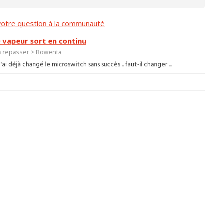
otre question à la communauté
vapeur sort en continu
 à repasser
>
Rowenta
ai déjà changé le microswitch sans succès .. faut-il changer ...