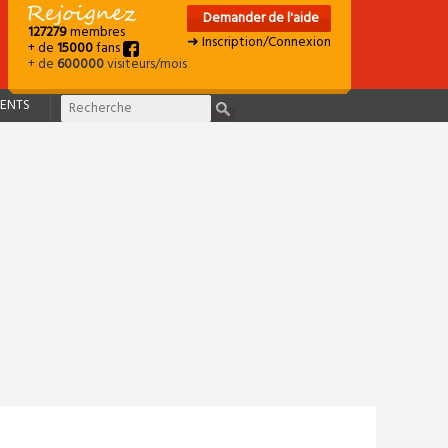
Demander de l'aide
127279
membres
➜ Inscription/Connexion
+ de
15000
fans
+ de
600000
visiteurs/mois
ENTS