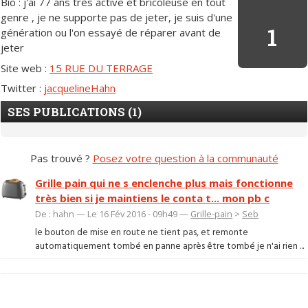
Bio : j'ai 77 ans très active et bricoleuse en tout
genre , je ne supporte pas de jeter, je suis d'une
1
génération ou l'on essayé de réparer avant de
jeter
Site web :
15 RUE DU TERRAGE
Twitter :
jacquelineHahn
SES PUBLICATIONS (1)
Pas trouvé ?
Posez votre question à la communauté
Grille pain qui ne s enclenche plus mais fonctionne
très bien si je maintiens le conta t... mon pb c
De : hahn — Le 16 Fév 2016 - 09h49 —
Grille-pain
>
Seb
le bouton de mise en route ne tient pas, et remonte
automatiquement tombé en panne après être tombé je n'ai rien ...