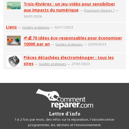
Trois-Rivières : un jeu-vidéo pour sensibiliser
aux impacts du numérique
—
Pourquoi réparer ?
—
30/01/2026
Liens
—
Guides pratiques
— 02/11/2023
🌱💰 70 idées éco-responsables pour économiser
1000€ par an
—
Guides pratiques
— 22/09/2023
Pièces détachées électroménager : tous les
sites
—
Guides pratiques
— 27/01/2023
Lettre d'info
1 à 2 fois par mois, des infos sur la réparation, l'obsolescence
programmée, les déchets et l'environnement.