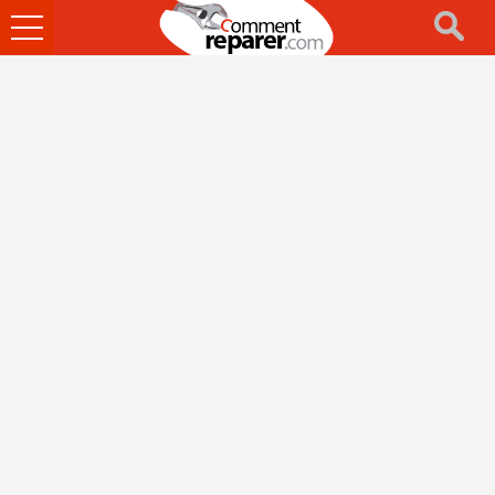
Ouvrir
le
menu