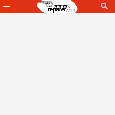
Ouvrir
le
menu