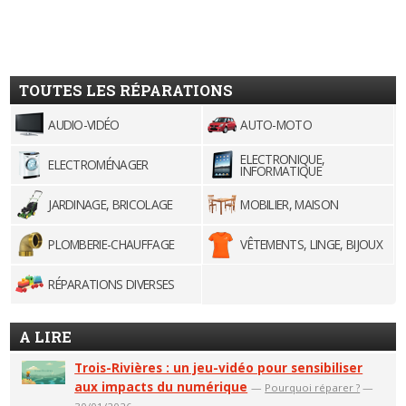
TOUTES LES RÉPARATIONS
AUDIO-VIDÉO
AUTO-MOTO
ELECTRONIQUE,
ELECTROMÉNAGER
INFORMATIQUE
JARDINAGE, BRICOLAGE
MOBILIER, MAISON
PLOMBERIE-CHAUFFAGE
VÊTEMENTS, LINGE, BIJOUX
RÉPARATIONS DIVERSES
A LIRE
Trois-Rivières : un jeu-vidéo pour sensibiliser
aux impacts du numérique
—
Pourquoi réparer ?
—