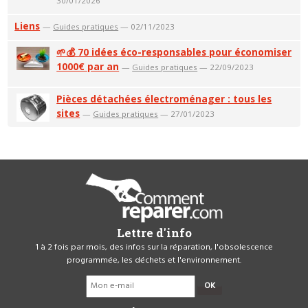
30/01/2026
Liens
—
Guides pratiques
— 02/11/2023
🌱💰 70 idées éco-responsables pour économiser
1000€ par an
—
Guides pratiques
— 22/09/2023
Pièces détachées électroménager : tous les
sites
—
Guides pratiques
— 27/01/2023
Lettre d'info
1 à 2 fois par mois, des infos sur la réparation, l'obsolescence
programmée, les déchets et l'environnement.
OK