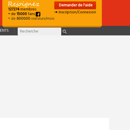
Demander de l'aide
127274
membres
➜ Inscription/Connexion
+ de
15000
fans
+ de
600000
visiteurs/mois
ENTS