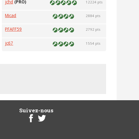
jchd
(PRO)
12224 pts
Micad
2884 pts
PFAFF59
2792 pts
jc67
1554 pts
Suivez-nous