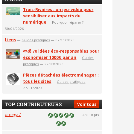
Trois-Rivières : un jeu-vidéo pour
sensibiliser aux impacts du
numérique
—
Pourquoi réparer ?
—
30/01/2026
Liens
—
Guides pratiques
— 02/11/2023
🌱💰 70 idées éco-responsables pour
économiser 1000€ par an
—
Guides
pratiques
— 22/09/2023
Pièces détachées électroménager :
tous les sites
—
Guides pratiques
—
27/01/2023
TOP CONTRIBUTEURS
Voir tous
omega7
43110 pts