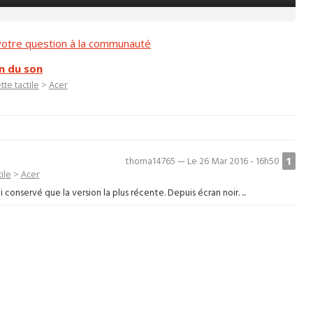
otre question à la communauté
n du son
tte tactile
>
Acer
1
thoma14765 — Le 26 Mar 2016 - 16h50
ile
>
Acer
 conservé que la version la plus récente. Depuis écran noir. ...