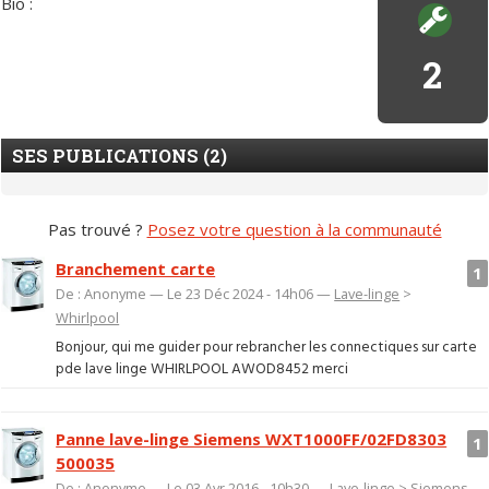
Bio :
2
SES PUBLICATIONS (2)
Pas trouvé ?
Posez votre question à la communauté
Branchement carte
1
De : Anonyme — Le 23 Déc 2024 - 14h06 —
Lave-linge
>
Whirlpool
Bonjour, qui me guider pour rebrancher les connectiques sur carte
pde lave linge WHIRLPOOL AWOD8452 merci
Panne lave-linge Siemens WXT1000FF/02FD8303
1
500035
De : Anonyme — Le 03 Avr 2016 - 10h30 —
Lave-linge
>
Siemens