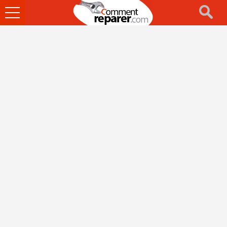
Ouvrir
le
menu