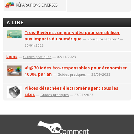
RÉPARATIONS DIVERSES
A LIRE
Trois-Rivières : un jeu-vidéo pour sensibiliser
aux impacts du numérique
—
Pourquoi réparer ?
—
30/01/2026
Liens
—
Guides pratiques
— 02/11/2023
🌱💰 70 idées éco-responsables pour économiser
1000€ par an
—
Guides pratiques
— 22/09/2023
Pièces détachées électroménager : tous les
sites
—
Guides pratiques
— 27/01/2023