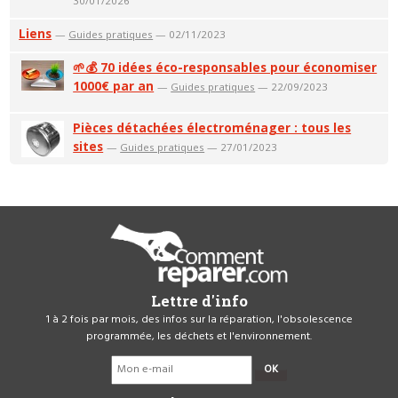
30/01/2026
Liens
—
Guides pratiques
— 02/11/2023
🌱💰 70 idées éco-responsables pour économiser
1000€ par an
—
Guides pratiques
— 22/09/2023
Pièces détachées électroménager : tous les
sites
—
Guides pratiques
— 27/01/2023
Lettre d'info
1 à 2 fois par mois, des infos sur la réparation, l'obsolescence
programmée, les déchets et l'environnement.
OK