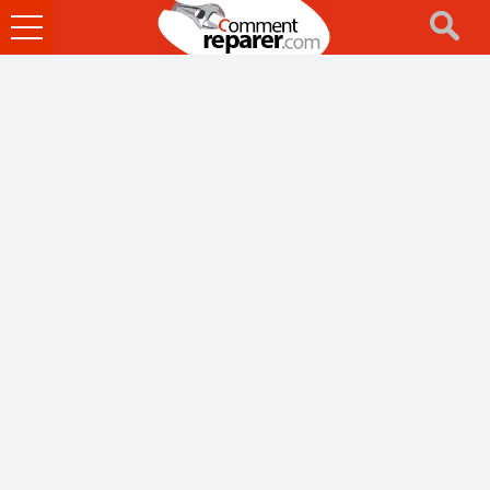
Ouvrir
le
menu