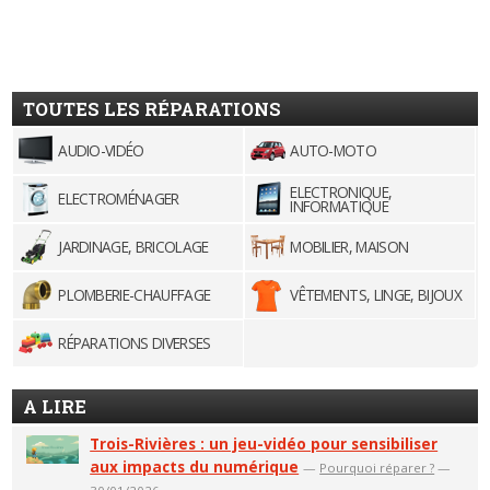
TOUTES LES RÉPARATIONS
AUDIO-VIDÉO
AUTO-MOTO
ELECTRONIQUE,
ELECTROMÉNAGER
INFORMATIQUE
JARDINAGE, BRICOLAGE
MOBILIER, MAISON
PLOMBERIE-CHAUFFAGE
VÊTEMENTS, LINGE, BIJOUX
RÉPARATIONS DIVERSES
A LIRE
Trois-Rivières : un jeu-vidéo pour sensibiliser
aux impacts du numérique
—
Pourquoi réparer ?
—