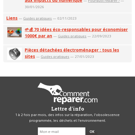
aux impacts du numérique
—
Pourquoi réparer ?
—
30/01/2026
Liens
—
Guides pratiques
— 02/11/2023
🌱💰 70 idées éco-responsables pour économiser
1000€ par an
—
Guides pratiques
— 22/09/2023
Pièces détachées électroménager : tous les
sites
—
Guides pratiques
— 27/01/2023
Lettre d'info
1 à 2 fois par mois, des infos sur la réparation, l'obsolescence
programmée, les déchets et l'environnement.
OK