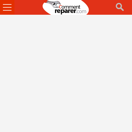
Ouvrir
le
menu