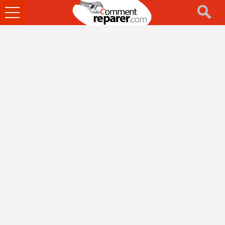
Ouvrir
le
menu