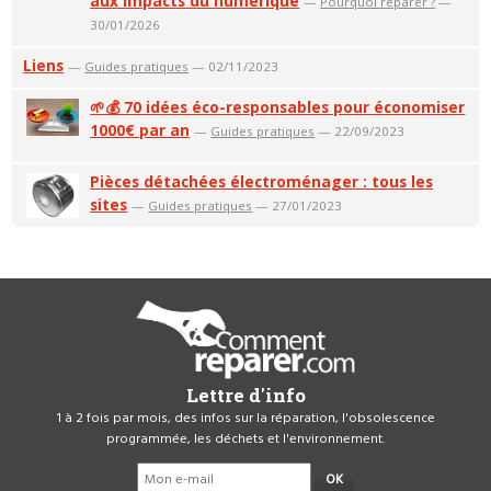
aux impacts du numérique
—
Pourquoi réparer ?
—
30/01/2026
Liens
—
Guides pratiques
— 02/11/2023
🌱💰 70 idées éco-responsables pour économiser
1000€ par an
—
Guides pratiques
— 22/09/2023
Pièces détachées électroménager : tous les
sites
—
Guides pratiques
— 27/01/2023
Lettre d'info
1 à 2 fois par mois, des infos sur la réparation, l'obsolescence
programmée, les déchets et l'environnement.
OK