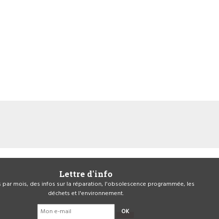
Lettre d'info
is par mois, des infos sur la réparation, l'obsolescence programmée, les
déchets et l'environnement.
OK