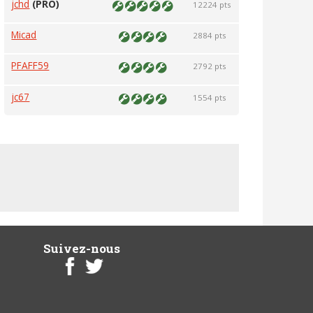
jchd
(PRO)
12224 pts
Micad
2884 pts
PFAFF59
2792 pts
jc67
1554 pts
Suivez-nous