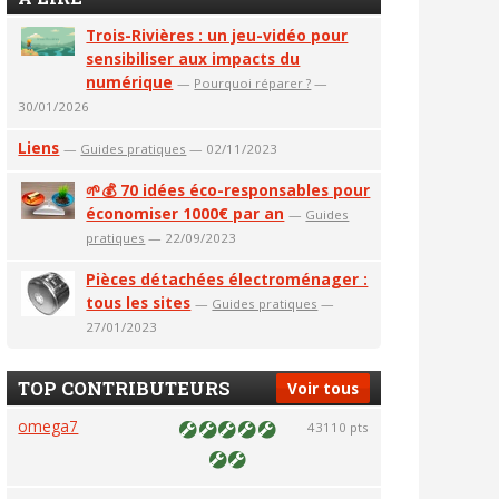
Trois-Rivières : un jeu-vidéo pour
sensibiliser aux impacts du
numérique
—
Pourquoi réparer ?
—
30/01/2026
Liens
—
Guides pratiques
— 02/11/2023
🌱💰 70 idées éco-responsables pour
économiser 1000€ par an
—
Guides
pratiques
— 22/09/2023
Pièces détachées électroménager :
tous les sites
—
Guides pratiques
—
27/01/2023
TOP CONTRIBUTEURS
Voir tous
omega7
43110 pts