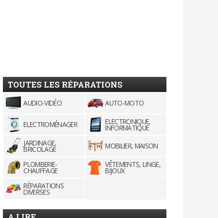
TOUTES LES RÉPARATIONS
AUDIO-VIDÉO
AUTO-MOTO
ELECTRONIQUE,
ELECTROMÉNAGER
INFORMATIQUE
JARDINAGE,
MOBILIER, MAISON
BRICOLAGE
PLOMBERIE-
VÊTEMENTS, LINGE,
CHAUFFAGE
BIJOUX
RÉPARATIONS
DIVERSES
A LIRE