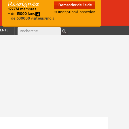
Demander de l'aide
127274
membres
➜ Inscription/Connexion
+ de
15000
fans
+ de
600000
visiteurs/mois
ENTS