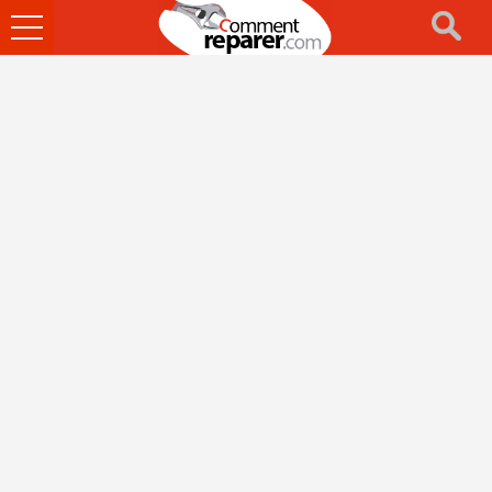
Ouvrir
le
menu