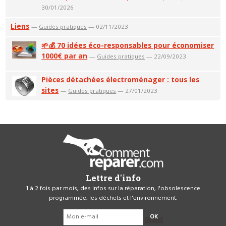
30/01/2026
Liens
—
Guides pratiques
— 02/11/2023
🌱💰 70 idées éco-responsables pour économiser
1000€ par an
—
Guides pratiques
— 22/09/2023
Pièces détachées électroménager : tous les
sites
—
Guides pratiques
— 27/01/2023
Lettre d'info
1 à 2 fois par mois, des infos sur la réparation, l'obsolescence
programmée, les déchets et l'environnement.
OK