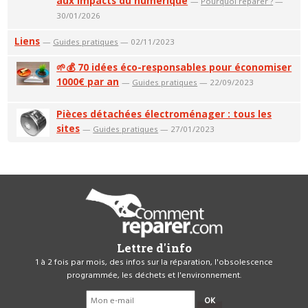
aux impacts du numérique
—
Pourquoi réparer ?
—
30/01/2026
Liens
—
Guides pratiques
— 02/11/2023
🌱💰 70 idées éco-responsables pour économiser
1000€ par an
—
Guides pratiques
— 22/09/2023
Pièces détachées électroménager : tous les
sites
—
Guides pratiques
— 27/01/2023
Lettre d'info
1 à 2 fois par mois, des infos sur la réparation, l'obsolescence
programmée, les déchets et l'environnement.
OK