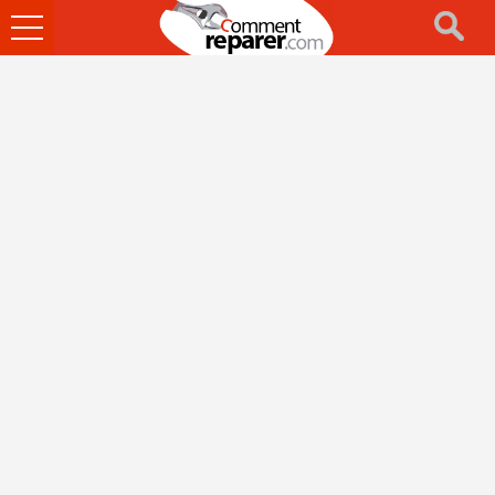
Ouvrir
le
menu