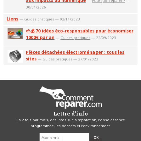
aux impacts du numérique
—
Pourquoi réparer ?
—
30/01/2026
Liens
—
Guides pratiques
— 02/11/2023
🌱💰 70 idées éco-responsables pour économiser
1000€ par an
—
Guides pratiques
— 22/09/2023
Pièces détachées électroménager : tous les
sites
—
Guides pratiques
— 27/01/2023
Lettre d'info
1 à 2 fois par mois, des infos sur la réparation, l'obsolescence
programmée, les déchets et l'environnement.
OK