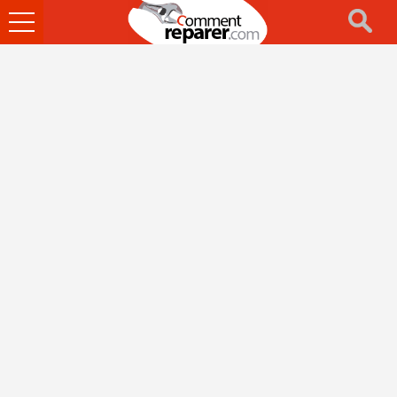
Ouvrir
le
menu