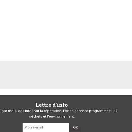
Lettre d'info
is par mois, des infos sur la réparation, l'obsolescence programmée, les
déchets et l'environnement.
OK