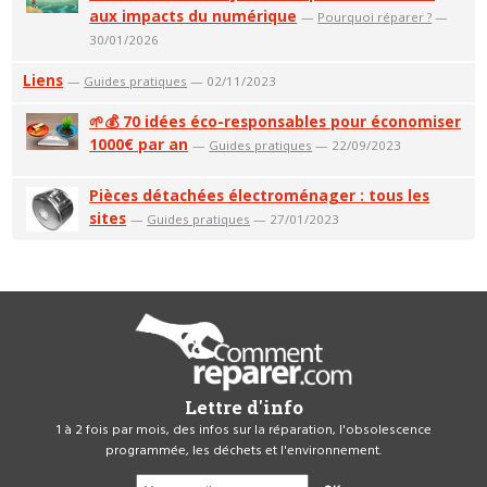
aux impacts du numérique
—
Pourquoi réparer ?
—
30/01/2026
Liens
—
Guides pratiques
— 02/11/2023
🌱💰 70 idées éco-responsables pour économiser
1000€ par an
—
Guides pratiques
— 22/09/2023
Pièces détachées électroménager : tous les
sites
—
Guides pratiques
— 27/01/2023
Lettre d'info
1 à 2 fois par mois, des infos sur la réparation, l'obsolescence
programmée, les déchets et l'environnement.