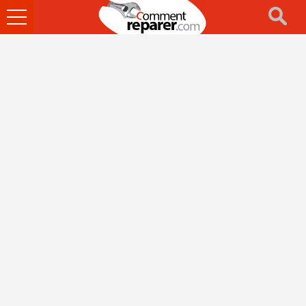
Ouvrir
le
menu