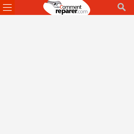
Ouvrir
le
menu