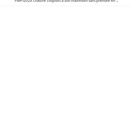
FMP1202X chauffe toujours à son maximum sans prendre en ...