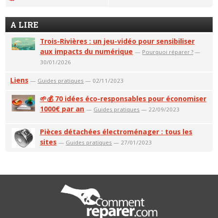
A LIRE
Trois-Rivières : un jeu-vidéo pour sensibiliser
aux impacts du numérique
—
Pourquoi réparer ?
—
30/01/2026
Liens
—
Guides pratiques
— 02/11/2023
🌱💰 70 idées éco-responsables pour économiser
1000€ par an
—
Guides pratiques
— 22/09/2023
Pièces détachées électroménager : tous les
sites
—
Guides pratiques
— 27/01/2023