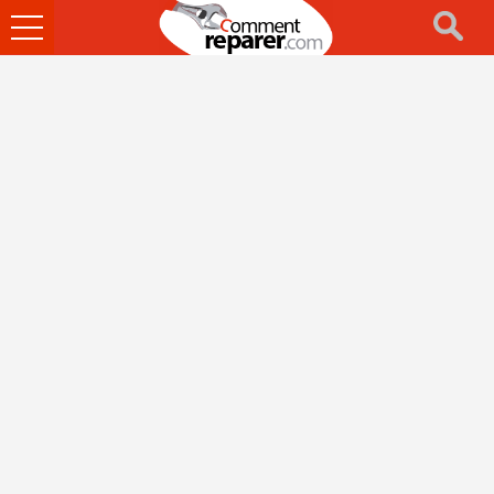
Ouvrir
le
menu