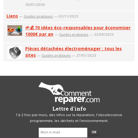
30/01/2026
Liens
—
Guides pratiques
— 02/11/2023
🌱💰 70 idées éco-responsables pour économiser
1000€ par an
—
Guides pratiques
— 22/09/2023
Pièces détachées électroménager : tous les
sites
—
Guides pratiques
— 27/01/2023
Lettre d'info
1 à 2 fois par mois, des infos sur la réparation, l'obsolescence
programmée, les déchets et l'environnement.
OK