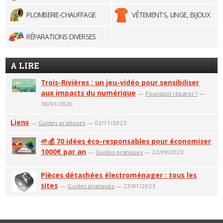
PLOMBERIE-CHAUFFAGE
VÊTEMENTS, LINGE, BIJOUX
RÉPARATIONS DIVERSES
A LIRE
Trois-Rivières : un jeu-vidéo pour sensibiliser
aux impacts du numérique
—
Pourquoi réparer ?
—
30/01/2026
Liens
—
Guides pratiques
— 02/11/2023
🌱💰 70 idées éco-responsables pour économiser
1000€ par an
—
Guides pratiques
— 22/09/2023
Pièces détachées électroménager : tous les
sites
—
Guides pratiques
— 27/01/2023