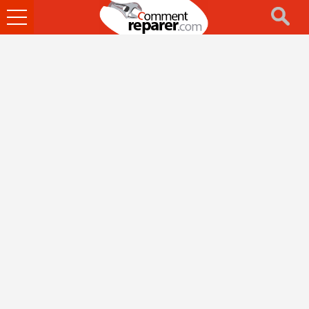
Ouvrir
le
menu