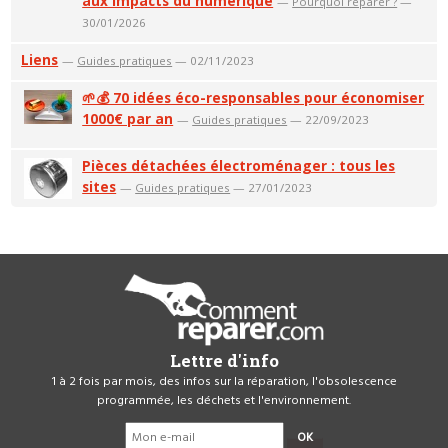
aux impacts du numérique
—
Pourquoi réparer ?
—
30/01/2026
Liens
—
Guides pratiques
— 02/11/2023
🌱💰 70 idées éco-responsables pour économiser
1000€ par an
—
Guides pratiques
— 22/09/2023
Pièces détachées électroménager : tous les
sites
—
Guides pratiques
— 27/01/2023
Lettre d'info
1 à 2 fois par mois, des infos sur la réparation, l'obsolescence
programmée, les déchets et l'environnement.
OK