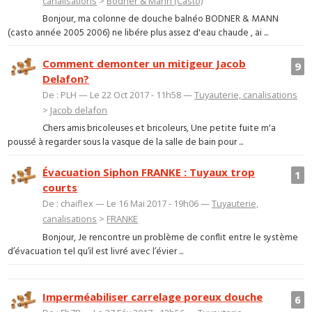
canalisations
>
Bodner & Mann (Casto)
Bonjour, ma colonne de douche balnéo BODNER & MANN
(casto année 2005 2006) ne libére plus assez d'eau chaude , ai ...
Comment demonter un mitigeur Jacob
9
Delafon?
De : PLH — Le 22 Oct 2017 - 11h58 —
Tuyauterie, canalisations
>
Jacob delafon
Chers amis bricoleuses et bricoleurs, Une petite fuite m'a
poussé à regarder sous la vasque de la salle de bain pour ...
Évacuation Siphon FRANKE : Tuyaux trop
1
courts
De : chaiflex — Le 16 Mai 2017 - 19h06 —
Tuyauterie,
canalisations
>
FRANKE
Bonjour, Je rencontre un problème de conflit entre le système
d’évacuation tel qu’il est livré avec l’évier ...
Imperméabiliser carrelage poreux douche
6