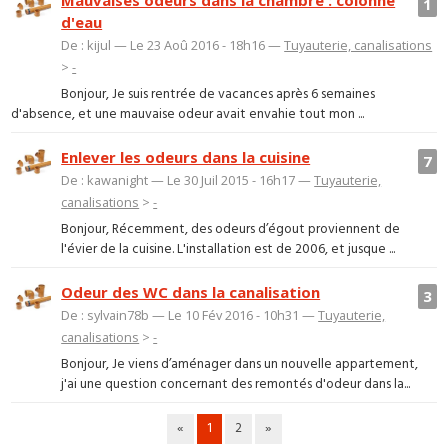
Mauvaises odeurs dans la chambre : colonne
1
d'eau
De : kijul — Le 23 Aoû 2016 - 18h16 —
Tuyauterie, canalisations
>
-
Bonjour, Je suis rentrée de vacances après 6 semaines
d'absence, et une mauvaise odeur avait envahie tout mon ...
Enlever les odeurs dans la cuisine
7
De : kawanight — Le 30 Juil 2015 - 16h17 —
Tuyauterie,
canalisations
>
-
Bonjour, Récemment, des odeurs d’égout proviennent de
l'évier de la cuisine. L'installation est de 2006, et jusque ...
Odeur des WC dans la canalisation
3
De : sylvain78b — Le 10 Fév 2016 - 10h31 —
Tuyauterie,
canalisations
>
-
Bonjour, Je viens d’aménager dans un nouvelle appartement,
j'ai une question concernant des remontés d'odeur dans la...
«
1
2
»