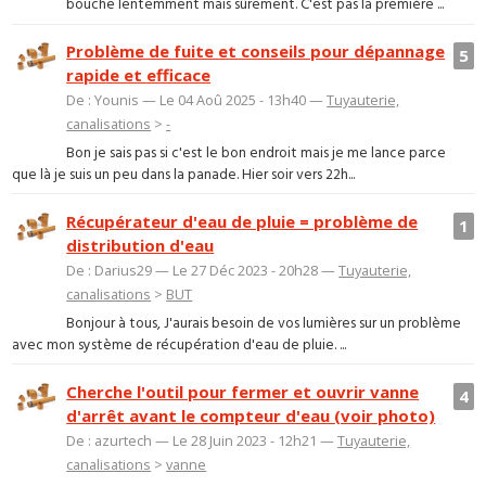
bouche lentemment mais sûrement. C'est pas la première ...
Problème de fuite et conseils pour dépannage
5
rapide et efficace
De : Younis — Le 04 Aoû 2025 - 13h40 —
Tuyauterie,
canalisations
>
-
Bon je sais pas si c'est le bon endroit mais je me lance parce
que là je suis un peu dans la panade. Hier soir vers 22h...
Récupérateur d'eau de pluie = problème de
1
distribution d'eau
De : Darius29 — Le 27 Déc 2023 - 20h28 —
Tuyauterie,
canalisations
>
BUT
Bonjour à tous, J'aurais besoin de vos lumières sur un problème
avec mon système de récupération d'eau de pluie. ...
Cherche l'outil pour fermer et ouvrir vanne
4
d'arrêt avant le compteur d'eau (voir photo)
De : azurtech — Le 28 Juin 2023 - 12h21 —
Tuyauterie,
canalisations
>
vanne