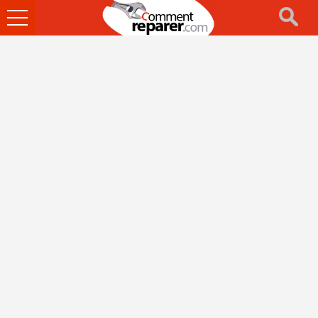
Ouvrir
le
menu