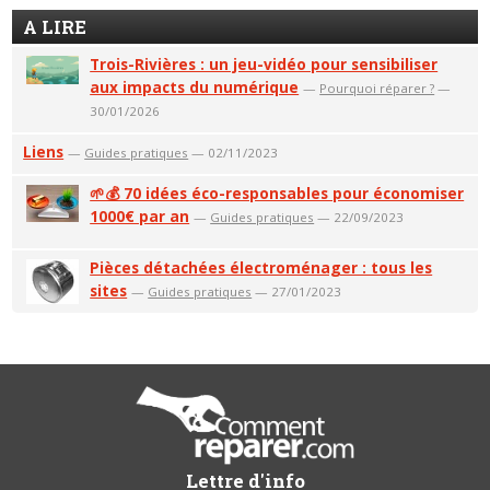
A LIRE
Trois-Rivières : un jeu-vidéo pour sensibiliser
aux impacts du numérique
—
Pourquoi réparer ?
—
30/01/2026
Liens
—
Guides pratiques
— 02/11/2023
🌱💰 70 idées éco-responsables pour économiser
1000€ par an
—
Guides pratiques
— 22/09/2023
Pièces détachées électroménager : tous les
sites
—
Guides pratiques
— 27/01/2023
Lettre d'info