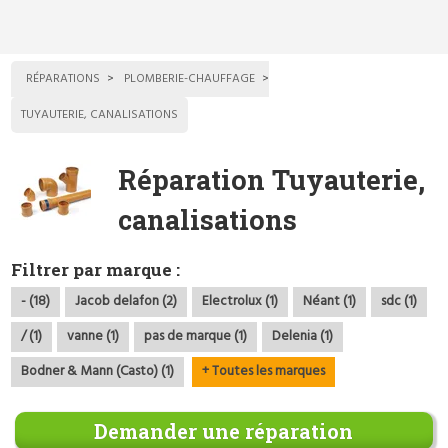
RÉPARATIONS
PLOMBERIE-CHAUFFAGE
TUYAUTERIE, CANALISATIONS
Réparation Tuyauterie,
canalisations
Filtrer par marque :
- (18)
Jacob delafon (2)
Electrolux (1)
Néant (1)
sdc (1)
/ (1)
vanne (1)
pas de marque (1)
Delenia (1)
Bodner & Mann (Casto) (1)
+ Toutes les marques
Demander une réparation