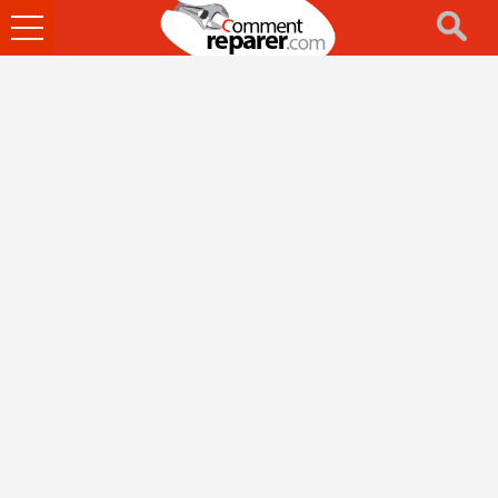
Ouvrir
le
menu