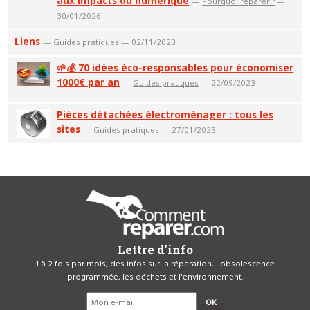
aux impacts du numérique
—
Pourquoi réparer ?
—
30/01/2026
Liens
—
Guides pratiques
— 02/11/2023
🌱💰 70 idées éco-responsables pour économiser
1000€ par an
—
Guides pratiques
— 22/09/2023
Pièces détachées électroménager : tous les
sites
—
Guides pratiques
— 27/01/2023
Lettre d'info
1 à 2 fois par mois, des infos sur la réparation, l'obsolescence
programmée, les déchets et l'environnement.
OK