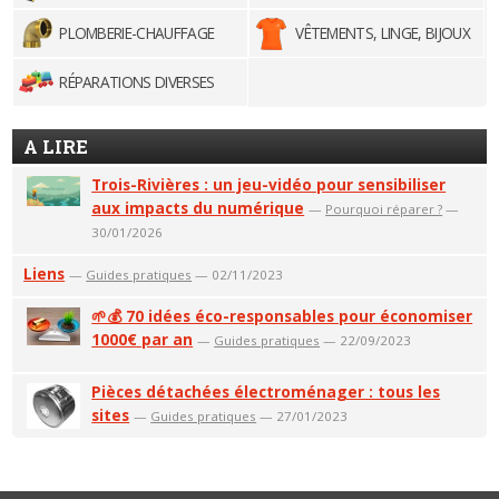
PLOMBERIE-CHAUFFAGE
VÊTEMENTS, LINGE, BIJOUX
RÉPARATIONS DIVERSES
A LIRE
Trois-Rivières : un jeu-vidéo pour sensibiliser
aux impacts du numérique
—
Pourquoi réparer ?
—
30/01/2026
Liens
—
Guides pratiques
— 02/11/2023
🌱💰 70 idées éco-responsables pour économiser
1000€ par an
—
Guides pratiques
— 22/09/2023
Pièces détachées électroménager : tous les
sites
—
Guides pratiques
— 27/01/2023