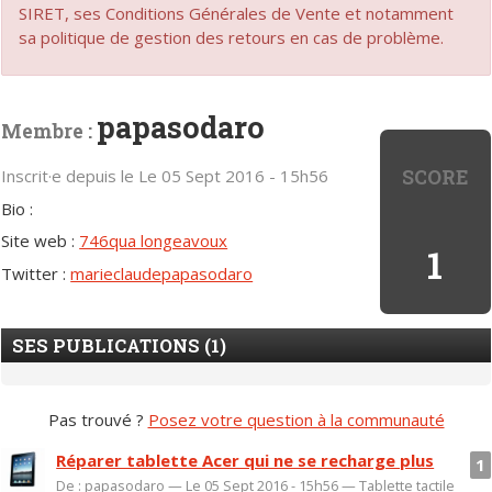
SIRET, ses Conditions Générales de Vente et notamment
sa politique de gestion des retours en cas de problème.
papasodaro
Membre :
SCORE
Inscrit·e depuis le Le 05 Sept 2016 - 15h56
Bio :
Site web :
746qua longeavoux
1
Twitter :
marieclaudepapasodaro
SES PUBLICATIONS (1)
Pas trouvé ?
Posez votre question à la communauté
Réparer tablette Acer qui ne se recharge plus
1
De : papasodaro — Le 05 Sept 2016 - 15h56 —
Tablette tactile