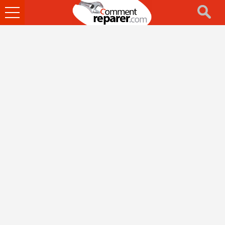
Ouvrir
le
menu