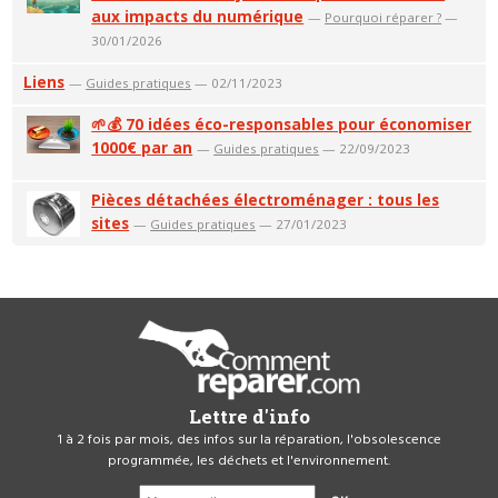
aux impacts du numérique
—
Pourquoi réparer ?
—
30/01/2026
Liens
—
Guides pratiques
— 02/11/2023
🌱💰 70 idées éco-responsables pour économiser
1000€ par an
—
Guides pratiques
— 22/09/2023
Pièces détachées électroménager : tous les
sites
—
Guides pratiques
— 27/01/2023
Lettre d'info
1 à 2 fois par mois, des infos sur la réparation, l'obsolescence
programmée, les déchets et l'environnement.