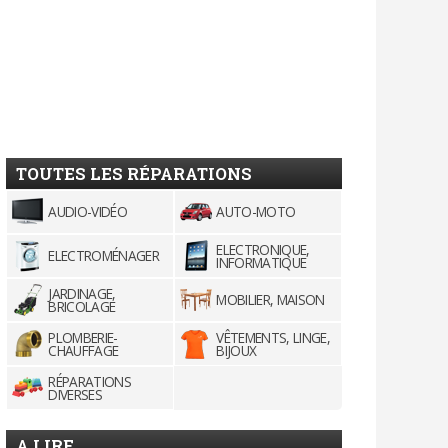
TOUTES LES RÉPARATIONS
AUDIO-VIDÉO
AUTO-MOTO
ELECTRONIQUE,
ELECTROMÉNAGER
INFORMATIQUE
JARDINAGE,
MOBILIER, MAISON
BRICOLAGE
PLOMBERIE-
VÊTEMENTS, LINGE,
CHAUFFAGE
BIJOUX
RÉPARATIONS
DIVERSES
A LIRE