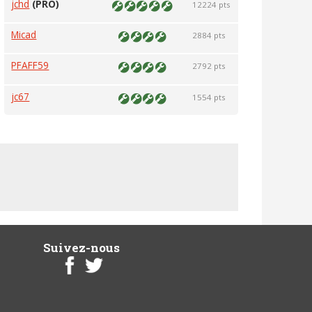
jchd
(PRO)
12224 pts
Micad
2884 pts
PFAFF59
2792 pts
jc67
1554 pts
Suivez-nous