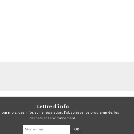
Lettre d'info
is par mois, des infos sur la réparation, l'obsolescence programmée, les
déchets et l'environnement.
OK