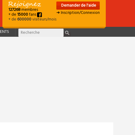
Demander de l'aide
127268
membres
➜ Inscription/Connexion
+ de
15000
fans
+ de
600000
visiteurs/mois
ENTS