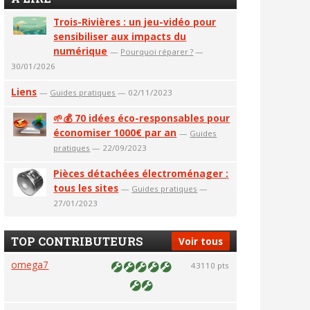
Trois-Rivières : un jeu-vidéo pour
sensibiliser aux impacts du
numérique
—
Pourquoi réparer ?
—
30/01/2026
Liens
—
Guides pratiques
— 02/11/2023
🌱💰 70 idées éco-responsables pour
économiser 1000€ par an
—
Guides
pratiques
— 22/09/2023
Pièces détachées électroménager :
tous les sites
—
Guides pratiques
—
27/01/2023
TOP CONTRIBUTEURS
Voir tous
omega7
43110 pts