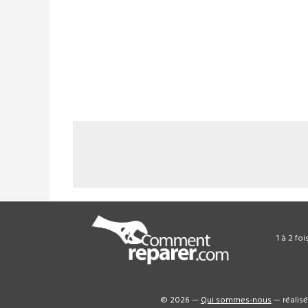
1 à 2 fo
© 2026 —
Qui sommes-nous
— réalis