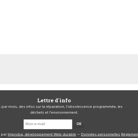
Lettre d'info
is par mois, des infos sur la réparation, l'obsolescence programmée, les
déchets et l'environnement.
OK
é par
Improba, développement Web durable
—
Données personnelles
Règlemen