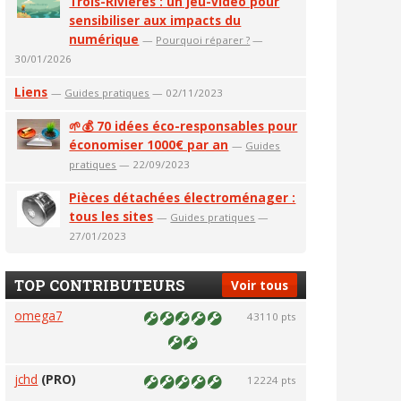
Trois-Rivières : un jeu-vidéo pour
sensibiliser aux impacts du
numérique
—
Pourquoi réparer ?
—
30/01/2026
Liens
—
Guides pratiques
— 02/11/2023
🌱💰 70 idées éco-responsables pour
économiser 1000€ par an
—
Guides
pratiques
— 22/09/2023
Pièces détachées électroménager :
tous les sites
—
Guides pratiques
—
27/01/2023
TOP CONTRIBUTEURS
Voir tous
omega7
43110 pts
jchd
(PRO)
12224 pts