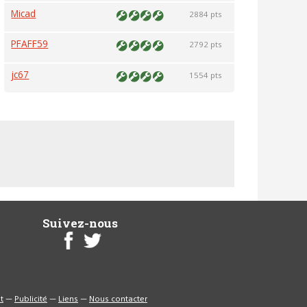
Micad
2884 pts
PFAFF59
2792 pts
jc67
1554 pts
Suivez-nous
t
—
Publicité
—
Liens
—
Nous contacter