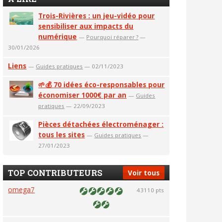
Trois-Rivières : un jeu-vidéo pour
sensibiliser aux impacts du
numérique
—
Pourquoi réparer ?
—
30/01/2026
Liens
—
Guides pratiques
— 02/11/2023
🌱💰 70 idées éco-responsables pour
économiser 1000€ par an
—
Guides
pratiques
— 22/09/2023
Pièces détachées électroménager :
tous les sites
—
Guides pratiques
—
27/01/2023
TOP CONTRIBUTEURS
Voir tous
omega7
43110 pts