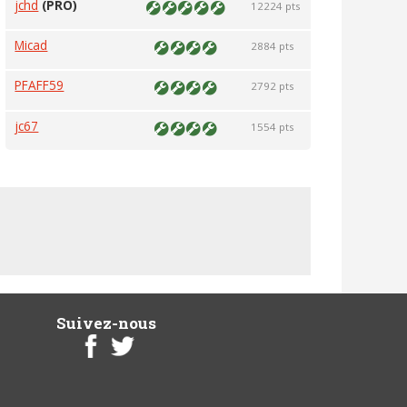
jchd
(PRO)
12224 pts
Micad
2884 pts
PFAFF59
2792 pts
jc67
1554 pts
Suivez-nous