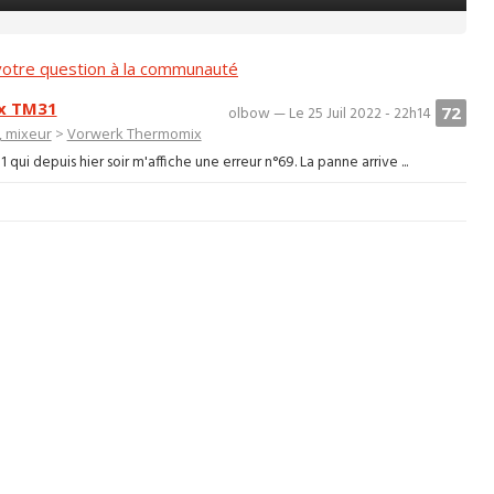
otre question à la communauté
ix TM31
72
olbow — Le 25 Juil 2022 - 22h14
, mixeur
>
Vorwerk Thermomix
i depuis hier soir m'affiche une erreur n°69. La panne arrive ...