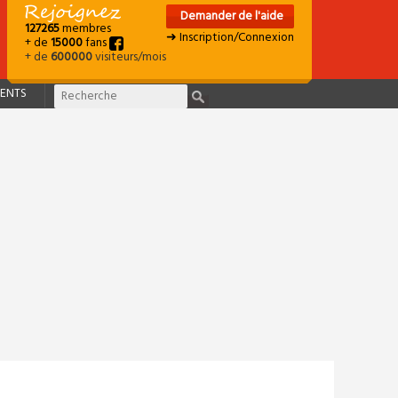
Demander de l'aide
127265
membres
➜ Inscription/Connexion
+ de
15000
fans
+ de
600000
visiteurs/mois
ENTS