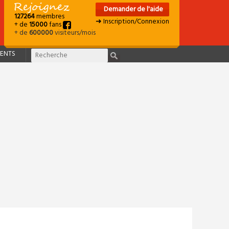
Demander de l'aide
127264
membres
➜ Inscription/Connexion
+ de
15000
fans
+ de
600000
visiteurs/mois
ENTS