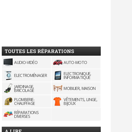
TOUTES LES RÉPARATIONS
AUDIO-VIDÉO
AUTO-MOTO
ELECTRONIQUE,
ELECTROMÉNAGER
INFORMATIQUE
JARDINAGE,
MOBILIER, MAISON
BRICOLAGE
PLOMBERIE-
VÊTEMENTS, LINGE,
CHAUFFAGE
BIJOUX
RÉPARATIONS
DIVERSES
A LIRE