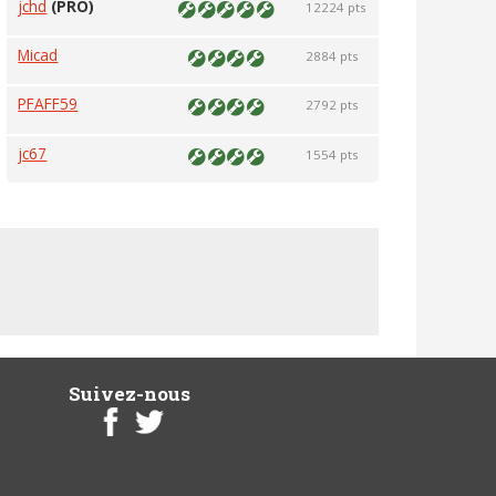
jchd
(PRO)
12224 pts
Micad
2884 pts
PFAFF59
2792 pts
jc67
1554 pts
Suivez-nous