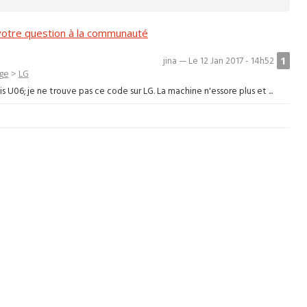
otre question à la communauté
1
jina — Le 12 Jan 2017 - 14h52
nge
>
LG
 U06; je ne trouve pas ce code sur LG. La machine n'essore plus et ...