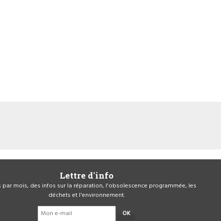
Lettre d'info
is par mois, des infos sur la réparation, l'obsolescence programmée, les
déchets et l'environnement.
OK