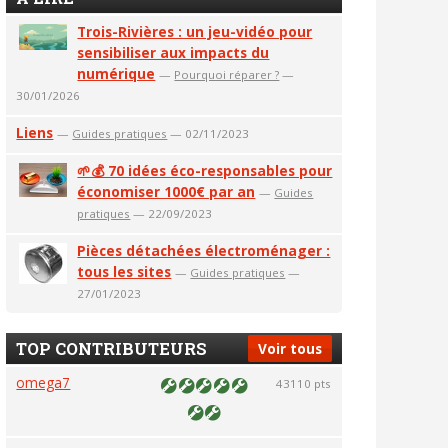
Trois-Rivières : un jeu-vidéo pour
sensibiliser aux impacts du
numérique
—
Pourquoi réparer ?
—
30/01/2026
Liens
—
Guides pratiques
— 02/11/2023
🌱💰 70 idées éco-responsables pour
économiser 1000€ par an
—
Guides
pratiques
— 22/09/2023
Pièces détachées électroménager :
tous les sites
—
Guides pratiques
—
27/01/2023
TOP CONTRIBUTEURS
Voir tous
omega7
43110 pts