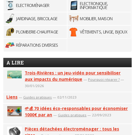
ELECTRONIQUE,
ELECTROMÉNAGER
INFORMATIQUE
JARDINAGE, BRICOLAGE
MOBILIER, MAISON
PLOMBERIE-CHAUFFAGE
VÊTEMENTS, LINGE, BIJOUX
RÉPARATIONS DIVERSES
A LIRE
Trois-Rivières : un jeu-vidéo pour sensibiliser
aux impacts du numérique
—
Pourquoi réparer ?
—
30/01/2026
Liens
—
Guides pratiques
— 02/11/2023
🌱💰 70 idées éco-responsables pour économiser
1000€ par an
—
Guides pratiques
— 22/09/2023
Pièces détachées électroménager : tous les