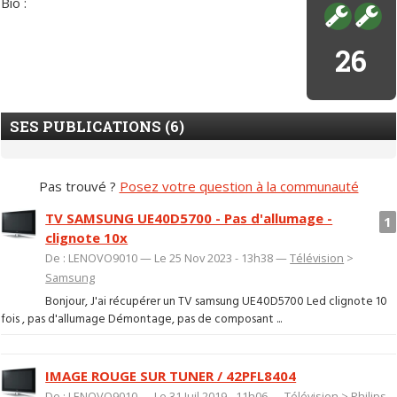
Bio :
26
SES PUBLICATIONS (6)
Pas trouvé ?
Posez votre question à la communauté
TV SAMSUNG UE40D5700 - Pas d'allumage -
1
clignote 10x
De : LENOVO9010 — Le 25 Nov 2023 - 13h38 —
Télévision
>
Samsung
Bonjour, J'ai récupérer un TV samsung UE40D5700 Led clignote 10
fois , pas d'allumage Démontage, pas de composant ...
IMAGE ROUGE SUR TUNER / 42PFL8404
De : LENOVO9010 — Le 31 Juil 2019 - 11h06 —
Télévision
>
Philips