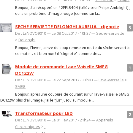
Bonjour, J'ai récupéré un 42PFL8404 (téléviseur Philips Ambilight) ,
qui a un problème d'image rouge (comme sur la...
SECHE SERVIETTE DELONGHI AURELIA - clignote
5
De : LENOVO9010 — Le 08 Oct 2017 - 10h37 —
Sèche-serviette
>
DeLonghi
Bonjour, l'hiver , arrive du coup remise en route du sèche serviette
ce matin ... et bien non ! il "clignote" comme des...
Module de commande Lave Vaiselle SMEG
1
DC122W
De : LENOVO9010 — Le 22 Sept 2017 - 21h03 —
Lave-Vaisselle
>
SMEG
Bonjour, après une coupure de courant sur un lave-vaisselle SMEG
DC122W plus d'allumage, j'ai le "jus" jusqu'au module ...
Transformateur pour LED
2
De : LENOVO9010 — Le 01 Fév 2017 - 21h24 —
Appareils
électroniques
>
-