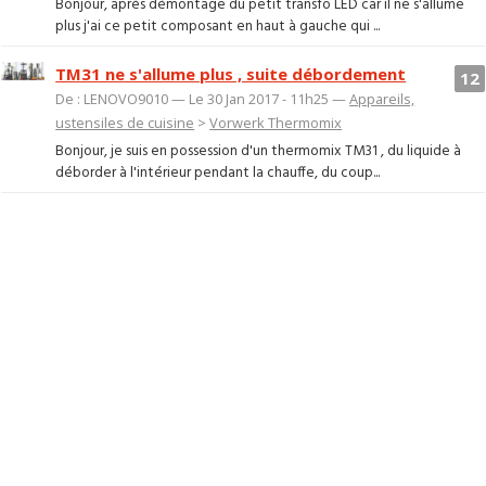
Bonjour, après démontage du petit transfo LED car il ne s'allume
plus j'ai ce petit composant en haut à gauche qui ...
TM31 ne s'allume plus , suite débordement
12
De : LENOVO9010 — Le 30 Jan 2017 - 11h25 —
Appareils,
ustensiles de cuisine
>
Vorwerk Thermomix
Bonjour, je suis en possession d'un thermomix TM31 , du liquide à
déborder à l'intérieur pendant la chauffe, du coup...