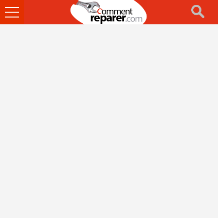
Ouvrir
le
menu