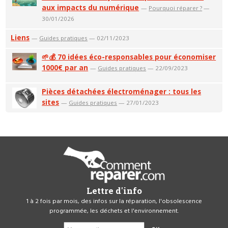
aux impacts du numérique
—
Pourquoi réparer ?
—
30/01/2026
Liens
—
Guides pratiques
— 02/11/2023
🌱💰 70 idées éco-responsables pour économiser
1000€ par an
—
Guides pratiques
— 22/09/2023
Pièces détachées électroménager : tous les
sites
—
Guides pratiques
— 27/01/2023
Lettre d'info
1 à 2 fois par mois, des infos sur la réparation, l'obsolescence
programmée, les déchets et l'environnement.