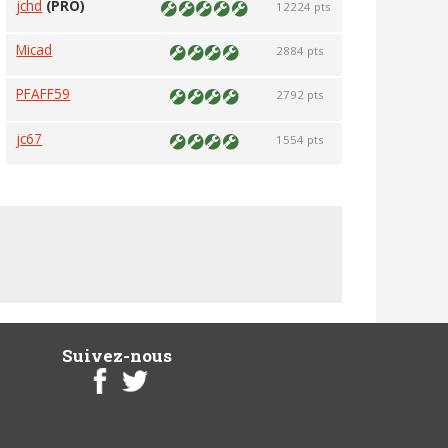
jchd
(PRO)
12224 pts
Micad
2884 pts
PFAFF59
2792 pts
jc67
1554 pts
Suivez-nous