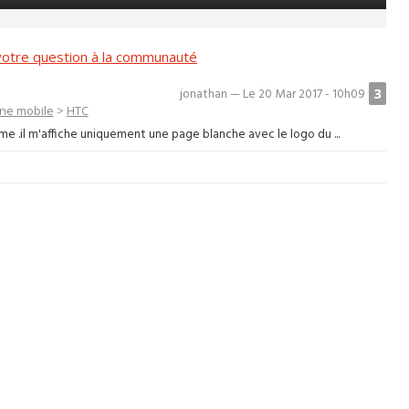
otre question à la communauté
3
jonathan — Le 20 Mar 2017 - 10h09
ne mobile
>
HTC
 .il m'affiche uniquement une page blanche avec le logo du ...