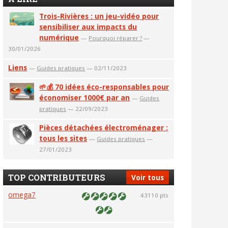
Trois-Rivières : un jeu-vidéo pour
sensibiliser aux impacts du
numérique
—
Pourquoi réparer ?
—
30/01/2026
Liens
—
Guides pratiques
— 02/11/2023
🌱💰 70 idées éco-responsables pour
économiser 1000€ par an
—
Guides
pratiques
— 22/09/2023
Pièces détachées électroménager :
tous les sites
—
Guides pratiques
—
27/01/2023
TOP CONTRIBUTEURS
Voir tous
omega7
43110 pts