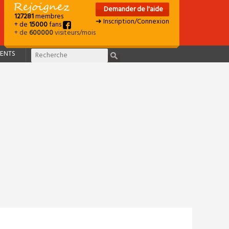
Demander de l'aide
127281
membres
➜ Inscription/Connexion
+ de
15000
fans
+ de
600000
visiteurs/mois
ENTS