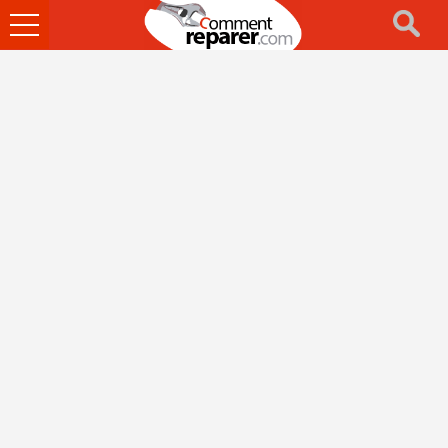
Ouvrir
le
menu