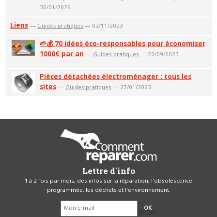
30/01/2026
Liens
—
Guides pratiques
— 02/11/2023
🌱💰 70 idées éco-responsables pour économiser
1000€ par an
—
Guides pratiques
— 22/09/2023
Pièces détachées électroménager : tous les
sites
—
Guides pratiques
— 27/01/2023
Lettre d'info
1 à 2 fois par mois, des infos sur la réparation, l'obsolescence
programmée, les déchets et l'environnement.
OK