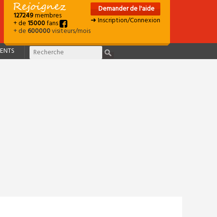
Demander de l'aide
127249
membres
➜ Inscription/Connexion
+ de
15000
fans
+ de
600000
visiteurs/mois
ENTS