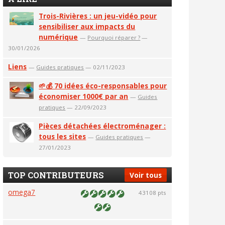
Trois-Rivières : un jeu-vidéo pour
sensibiliser aux impacts du
numérique
—
Pourquoi réparer ?
—
30/01/2026
Liens
—
Guides pratiques
— 02/11/2023
🌱💰 70 idées éco-responsables pour
économiser 1000€ par an
—
Guides
pratiques
— 22/09/2023
Pièces détachées électroménager :
tous les sites
—
Guides pratiques
—
27/01/2023
TOP CONTRIBUTEURS
Voir tous
omega7
43108 pts