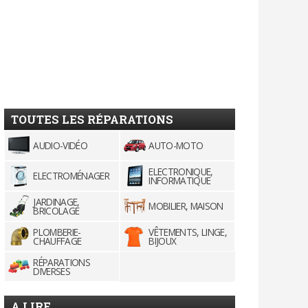
TOUTES LES RÉPARATIONS
AUDIO-VIDÉO
AUTO-MOTO
ELECTRONIQUE,
ELECTROMÉNAGER
INFORMATIQUE
JARDINAGE,
MOBILIER, MAISON
BRICOLAGE
PLOMBERIE-
VÊTEMENTS, LINGE,
CHAUFFAGE
BIJOUX
RÉPARATIONS
DIVERSES
A LIRE