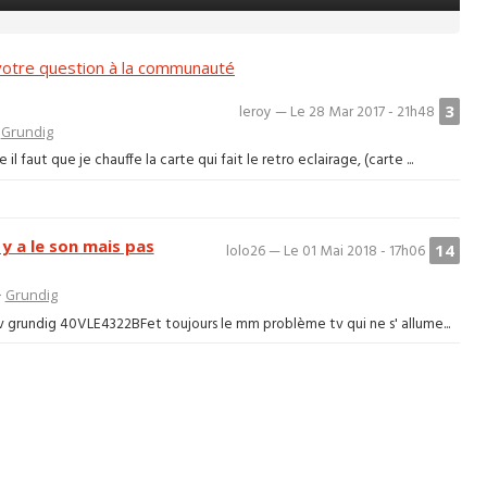
otre question à la communauté
3
leroy — Le 28 Mar 2017 - 21h48
>
Grundig
 faut que je chauffe la carte qui fait le retro eclairage, (carte ...
 y a le son mais pas
14
lolo26 — Le 01 Mai 2018 - 17h06
>
Grundig
v grundig 40VLE4322BFet toujours le mm problème tv qui ne s' allume...