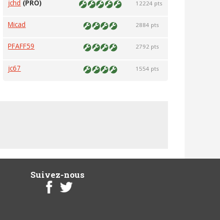
jchd
(PRO)
12224 pts
Micad
2884 pts
PFAFF59
2792 pts
jc67
1554 pts
Suivez-nous