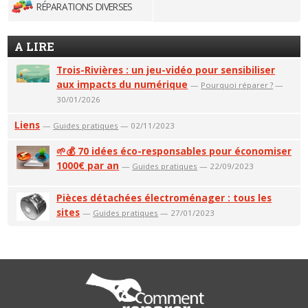
RÉPARATIONS DIVERSES
A LIRE
Trois-Rivières : un jeu-vidéo pour sensibiliser
aux impacts du numérique
—
Pourquoi réparer ?
—
30/01/2026
Liens
—
Guides pratiques
— 02/11/2023
🌱💰 70 idées éco-responsables pour économiser
1000€ par an
—
Guides pratiques
— 22/09/2023
Pièces détachées électroménager : tous les
sites
—
Guides pratiques
— 27/01/2023