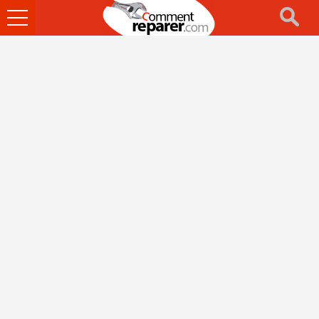
Ouvrir
le
menu