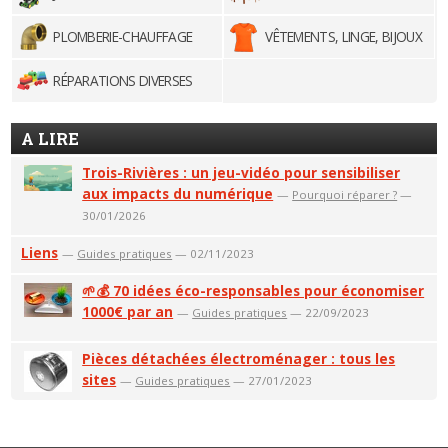
PLOMBERIE-CHAUFFAGE
VÊTEMENTS, LINGE, BIJOUX
RÉPARATIONS DIVERSES
A LIRE
Trois-Rivières : un jeu-vidéo pour sensibiliser
aux impacts du numérique
—
Pourquoi réparer ?
—
30/01/2026
Liens
—
Guides pratiques
— 02/11/2023
🌱💰 70 idées éco-responsables pour économiser
1000€ par an
—
Guides pratiques
— 22/09/2023
Pièces détachées électroménager : tous les
sites
—
Guides pratiques
— 27/01/2023