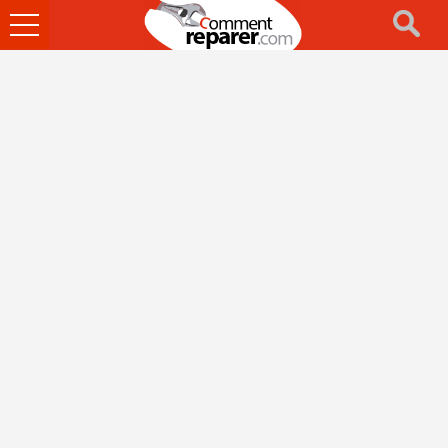
Ouvrir
le
menu