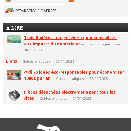
RÉPARATIONS DIVERSES
A LIRE
Trois-Rivières : un jeu-vidéo pour sensibiliser
aux impacts du numérique
—
Pourquoi réparer ?
—
30/01/2026
Liens
—
Guides pratiques
— 02/11/2023
🌱💰 70 idées éco-responsables pour économiser
1000€ par an
—
Guides pratiques
— 22/09/2023
Pièces détachées électroménager : tous les
sites
—
Guides pratiques
— 27/01/2023