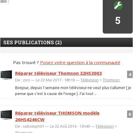
Bio :
5
SES PUBLICATIONS (2)
Pas trouvé ?
Posez votre question à la communauté
Réparer téléviseur Thomson 32HS3003
4
De : zico — Le 22 Mai 2017 - 18h19 —
Télévision
>
Thomson
Bonjour, depuis 1 semaine mon téléviseur ne veut plus s'allumer ( je
pense que c'est à cause de l'orage ). J'ai tout ...
Réparer téléviseur THOMSON modèle
6
26HS4246CW
De : sebsteph01 — Le 22 Aoû 2014 - 13h49 —
Télévision
>
Thomson