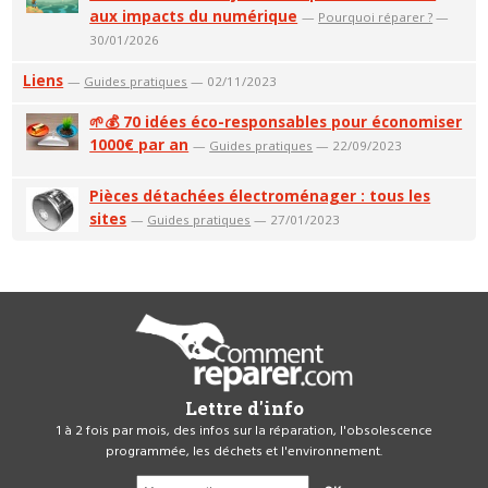
aux impacts du numérique
—
Pourquoi réparer ?
—
30/01/2026
Liens
—
Guides pratiques
— 02/11/2023
🌱💰 70 idées éco-responsables pour économiser
1000€ par an
—
Guides pratiques
— 22/09/2023
Pièces détachées électroménager : tous les
sites
—
Guides pratiques
— 27/01/2023
Lettre d'info
1 à 2 fois par mois, des infos sur la réparation, l'obsolescence
programmée, les déchets et l'environnement.