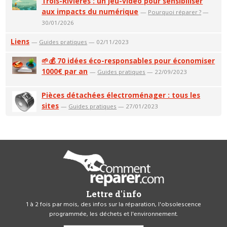
Trois-Rivières : un jeu-vidéo pour sensibiliser
aux impacts du numérique
—
Pourquoi réparer ?
—
30/01/2026
Liens
—
Guides pratiques
— 02/11/2023
🌱💰 70 idées éco-responsables pour économiser
1000€ par an
—
Guides pratiques
— 22/09/2023
Pièces détachées électroménager : tous les
sites
—
Guides pratiques
— 27/01/2023
Lettre d'info
1 à 2 fois par mois, des infos sur la réparation, l'obsolescence
programmée, les déchets et l'environnement.