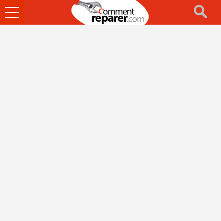
Ouvrir
le
menu